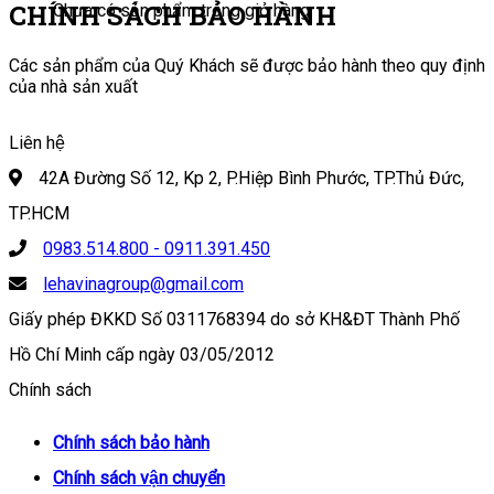
CHÍNH SÁCH BẢO HÀNH
Chưa có sản phẩm trong giỏ hàng.
Các sản phẩm của Quý Khách sẽ được bảo hành theo quy định
của nhà sản xuất
Liên hệ
42A Đường Số 12, Kp 2, P.Hiệp Bình Phước, TP.Thủ Đức,
TP.HCM
0983.514.800 - 0911.391.450
lehavinagroup@gmail.com
Giấy phép ĐKKD Số 0311768394 do sở KH&ĐT Thành Phố
Hồ Chí Minh cấp ngày 03/05/2012
Chính sách
Chính sách bảo hành
Chính sách vận chuyển