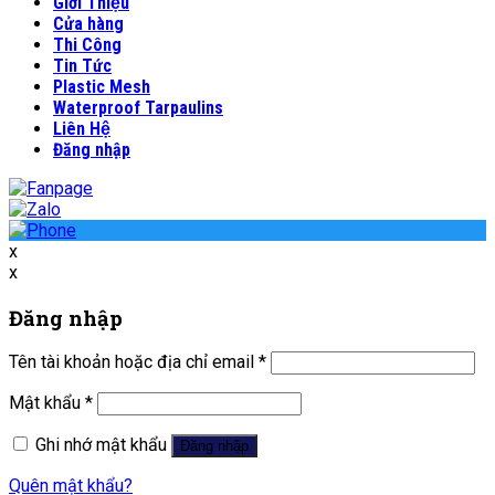
Giới Thiệu
Cửa hàng
Thi Công
Tin Tức
Plastic Mesh
Waterproof Tarpaulins
Liên Hệ
Đăng nhập
x
x
Đăng nhập
Tên tài khoản hoặc địa chỉ email
*
Mật khẩu
*
Ghi nhớ mật khẩu
Đăng nhập
Quên mật khẩu?