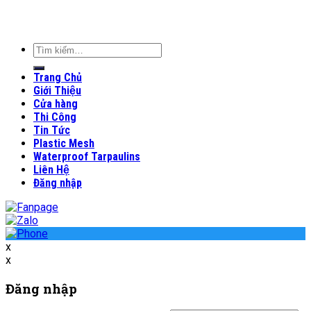
Tìm
kiếm:
Trang Chủ
Giới Thiệu
Cửa hàng
Thi Công
Tin Tức
Plastic Mesh
Waterproof Tarpaulins
Liên Hệ
Đăng nhập
x
x
Đăng nhập