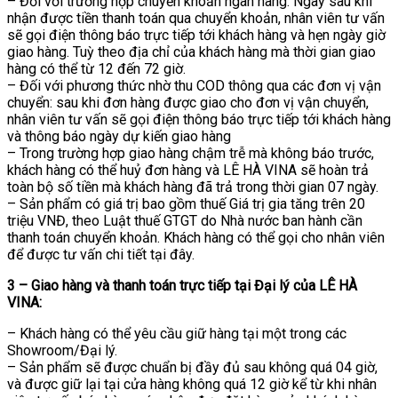
– Đối với trường hợp chuyển khoản ngân hàng: Ngay sau khi
nhận được tiền thanh toán qua chuyển khoản, nhân viên tư vấn
sẽ gọi điện thông báo trực tiếp tới khách hàng và hẹn ngày giờ
giao hàng. Tuỳ theo địa chỉ của khách hàng mà thời gian giao
hàng có thể từ 12 đến 72 giờ.
– Đối với phương thức nhờ thu COD thông qua các đơn vị vận
chuyển: sau khi đơn hàng được giao cho đơn vị vận chuyển,
nhân viên tư vấn sẽ gọi điện thông báo trực tiếp tới khách hàng
và thông báo ngày dự kiến giao hàng
– Trong trường hợp giao hàng chậm trễ mà không báo trước,
khách hàng có thể huỷ đơn hàng và LÊ HÀ VINA sẽ hoàn trả
toàn bộ số tiền mà khách hàng đã trả trong thời gian 07 ngày.
– Sản phẩm có giá trị bao gồm thuế Giá trị gia tăng trên 20
triệu VNĐ, theo Luật thuế GTGT do Nhà nước ban hành cần
thanh toán chuyển khoản. Khách hàng có thể gọi cho nhân viên
để được tư vấn chi tiết tại đây.
3 – Giao hàng và thanh toán trực tiếp tại Đại lý của LÊ HÀ
VINA:
– Khách hàng có thể yêu cầu giữ hàng tại một trong các
Showroom/Đại lý.
– Sản phẩm sẽ được chuẩn bị đầy đủ sau không quá 04 giờ,
và được giữ lại tại cửa hàng không quá 12 giờ kể từ khi nhân