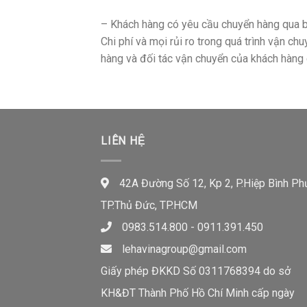
– Khách hàng có yêu cầu chuyển hàng qua b
Chi phí và mọi rủi ro trong quá trình vận c
hàng và đối tác vận chuyển của khách hàng 
LIÊN HỆ
42A Đường Số 12, Kp 2, P.Hiệp Bình Ph
TP.Thủ Đức, TP.HCM
0983.514.800 - 0911.391.450
lehavinagroup@gmail.com
Giấy phép ĐKKD Số 0311768394 do sở
KH&ĐT Thành Phố Hồ Chí Minh cấp ngày