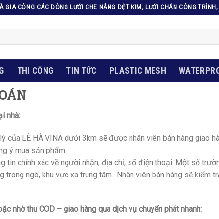
VÀ GIA CÔNG CÁC DÒNG LƯỚI CHE NẮNG DỆT KIM, LƯỚI CHẮN CÔNG TRÌN
G
THI CÔNG
TIN TỨC
PLASTIC MESH
WATERPRO
TOÁN
i nhà:
 lý của LÊ HÀ VINA dưới 3km sẽ được nhân viên bán hàng giao hàn
ồng ý mua sản phẩm.
g tin chính xác về người nhận, địa chỉ, số điện thoại. Một số trườ
àng trong ngõ, khu vực xa trung tâm.. Nhân viên bán hàng sẽ kiểm t
oặc nhờ thu COD – giao hàng qua dịch vụ chuyển phát nhanh: