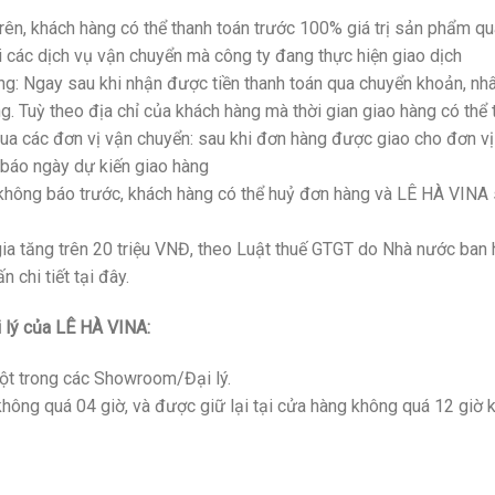
trên, khách hàng có thể thanh toán trước 100% giá trị sản phẩm q
các dịch vụ vận chuyển mà công ty đang thực hiện giao dịch
g: Ngay sau khi nhận được tiền thanh toán qua chuyển khoản, nhâ
ng. Tuỳ theo địa chỉ của khách hàng mà thời gian giao hàng có thể 
a các đơn vị vận chuyển: sau khi đơn hàng được giao cho đơn vị 
 báo ngày dự kiến giao hàng
không báo trước, khách hàng có thể huỷ đơn hàng và LÊ HÀ VINA s
 gia tăng trên 20 triệu VNĐ, theo Luật thuế GTGT do Nhà nước ban
 chi tiết tại đây.
i lý của LÊ HÀ VINA:
một trong các Showroom/Đại lý.
ng quá 04 giờ, và được giữ lại tại cửa hàng không quá 12 giờ k