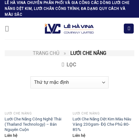
Skip
LÊ HÀ VINA CHUYÊN PHÂN PHỐI VÀ GIA CÔNG CÁC DÒNG LƯỚI CHE
NẮNG DỆT KIM, LƯỚI CHẮN CÔNG TRÌNH; ĐA DẠNG QUY CÁCH VÀ
to
MÀU SẮC
content
TRANG CHỦ
»
LƯỚI CHE NẮNG
LỌC
LƯỚI CHE NẮNG
LƯỚI CHE NẮNG
Lưới Che Nắng Công Nghệ Thái
Lưới Che Nắng Dệt Kim Màu Nâu
(Thailand Technology) – Bán
Vàng 230gsm- Độ Che Phủ 80-
Nguyên Cuộn
85%
Liên hệ
Liên hệ