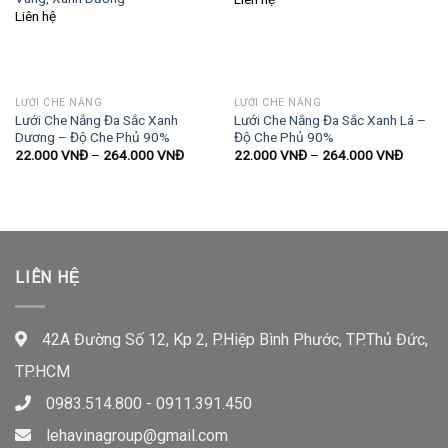
Liên hệ
LƯỚI CHE NẮNG
LƯỚI CHE NẮNG
Lưới Che Nắng Đa Sắc Xanh
Lưới Che Nắng Đa Sắc Xanh Lá –
Dương – Độ Che Phủ 90%
Độ Che Phủ 90%
22.000
VNĐ
–
264.000
VNĐ
22.000
VNĐ
–
264.000
VNĐ
LIÊN HỆ
42A Đường Số 12, Kp 2, P.Hiệp Bình Phước, TP.Thủ Đức,
TP.HCM
0983.514.800 - 0911.391.450
lehavinagroup@gmail.com