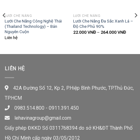
LƯỚI CHE NẮNG
LƯỚI CHE NẮNG
Lưới Che Nắng Công Nghệ Thái
Lưới Che Nắng Đa Sắc Xanh Lá –
(Thailand Technology) – Bán
Độ Che Phủ 90%
Nguyên Cuộn
22.000
VNĐ
–
264.000
VNĐ
Liên hệ
LIÊN HỆ
42A Đường Số 12, Kp 2, P.Hiệp Bình Phước, TP.Thủ Đức,
TP.HCM
0983.514.800 - 0911.391.450
lehavinagroup@gmail.com
Giấy phép ĐKKD Số 0311768394 do sở KH&ĐT Thành Phố
Hồ Chí Minh cấp ngày 03/05/2012