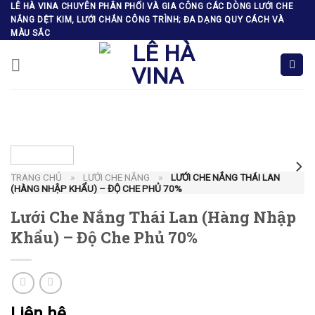
Skip
LÊ HÀ VINA CHUYÊN PHÂN PHỐI VÀ GIA CÔNG CÁC DÒNG LƯỚI CHE
NẮNG DỆT KIM, LƯỚI CHẮN CÔNG TRÌNH; ĐA DẠNG QUY CÁCH VÀ
to
MÀU SẮC
content
TRANG CHỦ
»
LƯỚI CHE NẮNG
»
LƯỚI CHE NẮNG THÁI LAN
(HÀNG NHẬP KHẨU) – ĐỘ CHE PHỦ 70%
Lưới Che Nắng Thái Lan (Hàng Nhập
Khẩu) – Độ Che Phủ 70%
Liên hệ