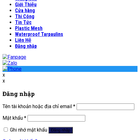
Giới Thiệu
Cửa hàng
Thi Công
Tin Tức
Plastic Mesh
Waterproof Tarpaulins
Liên Hệ
Đăng nhập
x
x
Đăng nhập
Tên tài khoản hoặc địa chỉ email
*
Mật khẩu
*
Ghi nhớ mật khẩu
Đăng nhập