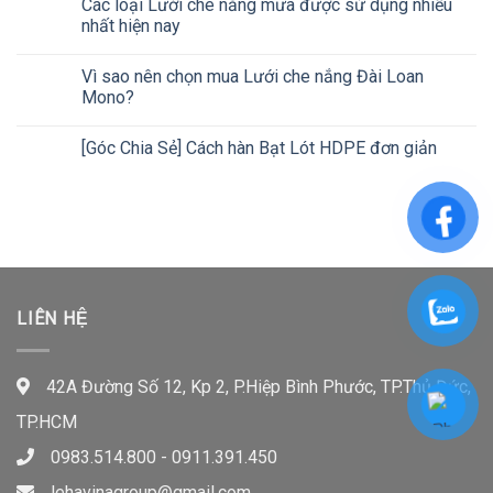
Các loại Lưới che nắng mưa được sử dụng nhiều
nhất hiện nay
Vì sao nên chọn mua Lưới che nắng Đài Loan
Mono?
[Góc Chia Sẻ] Cách hàn Bạt Lót HDPE đơn giản
LIÊN HỆ
42A Đường Số 12, Kp 2, P.Hiệp Bình Phước, TP.Thủ Đức,
TP.HCM
0983.514.800 - 0911.391.450
lehavinagroup@gmail.com