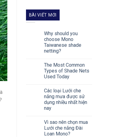
BÀI VIẾT MỚI
Why should you
choose Mono
Taiwanese shade
netting?
The Most Common
Types of Shade Nets
Used Today
Các loại Lưới che
và
nắng mưa được sử
?
dụng nhiều nhất hiện
nay
Vì sao nên chọn mua
Lưới che nắng Đài
Loan Mono?