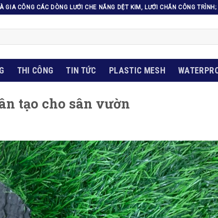
VÀ GIA CÔNG CÁC DÒNG LƯỚI CHE NẮNG DỆT KIM, LƯỚI CHẮN CÔNG TRÌN
G
THI CÔNG
TIN TỨC
PLASTIC MESH
WATERPRO
ân tạo cho sân vườn