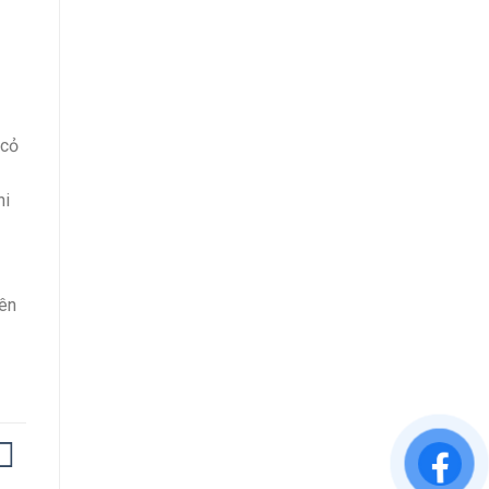
 cỏ
hi
lên