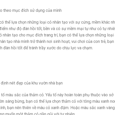
ạo theo mục đích sử dụng của mình
có thể lựa chọn những loại cỏ nhân tạo với sự cứng, mềm khác nh
iểm như độ đàn hồi tốt, bền và có sự mềm mại tự như cỏ tự nhiê
ỏ nhân tạo cho mục đích trang trí, bạn có thể lựa chọn những loại
n tạo nhà mình trở thành nơi sinh hoạt, vui chơi của con trẻ, bạn
h đàn hồi tốt để tránh trầy xước do chịu lực va chạm.
 định nét đẹp của khu vườn nhà bạn
u tố màu sắc của thảm cỏ. Yếu tố này hoàn toàn phụ thuộc vào sở
ờn sáng bừng, bạn có thể lựa chọn thảm cỏ với tông màu xanh no
 kính, bạn nên thiên về màu cỏ xanh đậm. Hoặc màu sắc xanh vàng
ong muốn một thảm cỏ gần gũi với tự nhiên.