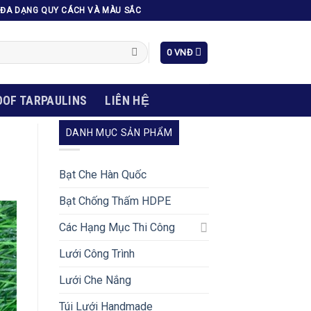
H; ĐA DẠNG QUY CÁCH VÀ MÀU SẮC
0
VNĐ
OF TARPAULINS
LIÊN HỆ
DANH MỤC SẢN PHẨM
Bạt Che Hàn Quốc
Bạt Chống Thấm HDPE
Các Hạng Mục Thi Công
Lưới Công Trình
Lưới Che Nắng
Túi Lưới Handmade