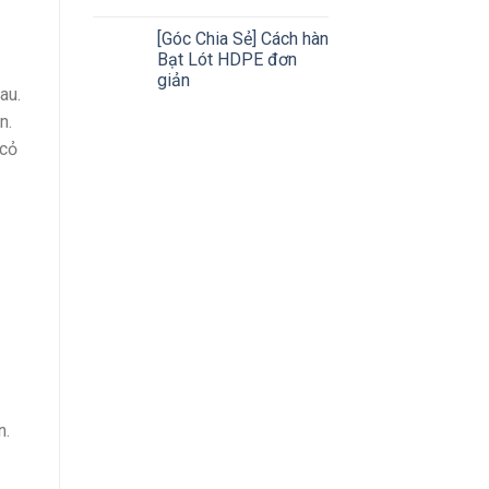
[Góc Chia Sẻ] Cách hàn
Bạt Lót HDPE đơn
giản
au.
n.
 cỏ
n.